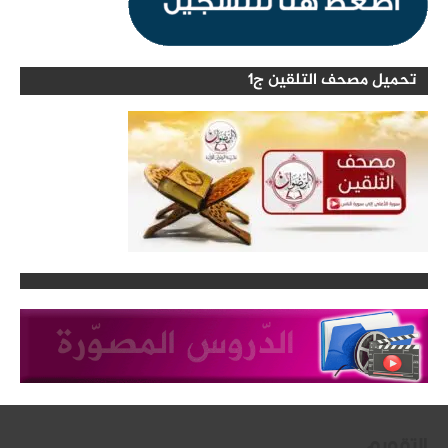
تحميل مصحف التلقين ج1
التقويم