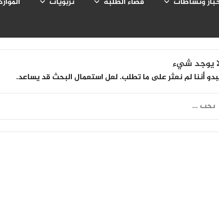
بار ونشاطات
فضاء الطلبة
تربويات
الموارد
ا يوجد شيء
بدو أننا لم نعثر على ما تطلب. لعل استعمال البحث قد يساعد.
لبحث
ن: