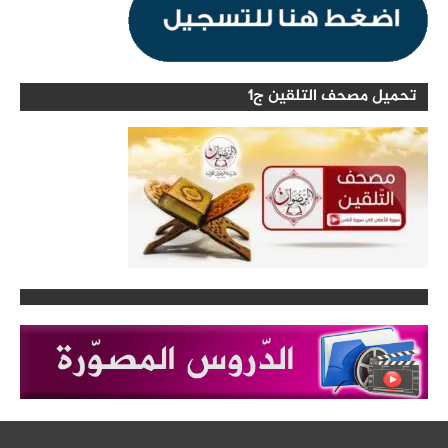
تحميل مصحف التلقين ج1