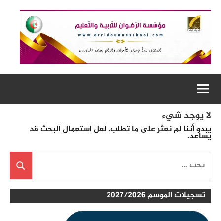
لتجاوز
لى
لمحتوى
لا يوجد شيء
يبدو أننا لم نعثر على ما تطلب. لعل استعمال البحث قد
يساعد.
البحث
عن:
بحث
تسجيلات الموسم 2027/2026