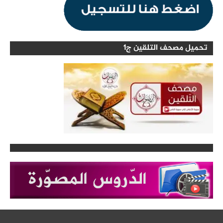
تحميل مصحف التلقين ج1