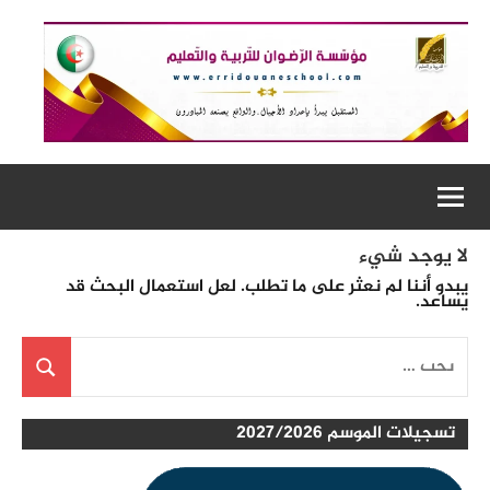
لتجاوز
لى
لمحتوى
لا يوجد شيء
يبدو أننا لم نعثر على ما تطلب. لعل استعمال البحث قد
يساعد.
البحث
عن:
بحث
تسجيلات الموسم 2027/2026