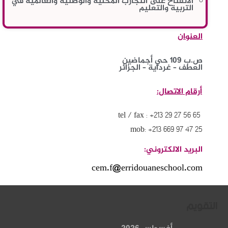
الانفتاح على التجارب المحلية والوطنية والعالمية في
التربية والتعليم
العنوان
ص.ب 109 حي أجماضين
العطف – غرداية – الجزائر
أرقام الاتصال:
tel / fax : +213 29 27 56 65
mob: +213 669 97 47 25
البريد الالكتروني:
cem.f@erridouaneschool.com
التقويم