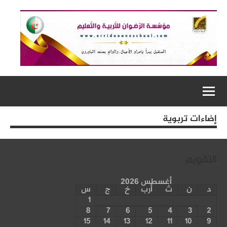
لتجاوز
لى
لمحتوى
إضاءات تربوية
التقويم
أغسطس 2026
د
ن
ث
أرب
خ
ج
س
1
8
7
6
5
4
3
2
15
14
13
12
11
10
9