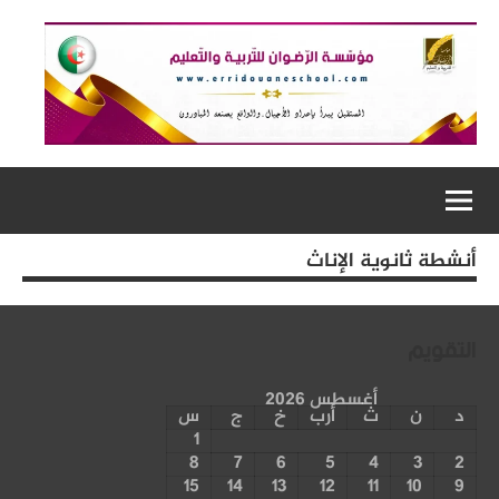
أنشطة ثانوية الإناث
التقويم
أغسطس 2026
د
ن
ث
أرب
خ
ج
س
1
8
7
6
5
4
3
2
15
14
13
12
11
10
9